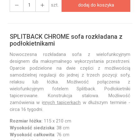
szt.
dodaj do koszyka
SPLITBACK CHROME sofa rozkładana z
podłokietnikami
Nowoczesna rozkładana sofa z wielofunkcyjnym
designem dla maksymalnego wykorzystania przestrzeni.
Oparcie podzielone na dwie części z możliwością
samodzielnej regulacji do jednej z trzech pozycji: sofy,
relaksu lub łóżka. Możliwość połączenia z
wielofunkcyjnym fotelem Splitback. Podłokietniki
tapicerowane. Konstrukcja stalowa. Możliwość
zamówienia w i
nnych tapicerkach
w dłuższym terminie -
circa 16 tygodni.
Rozmiar łóżka:
115 x 210 cm
Wysokość
siedziska
: 38 cm
Wysokość
całkowita
: 76 cm