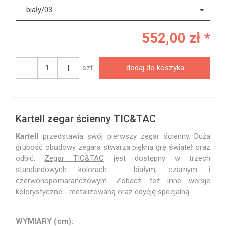
biały/03
552,00 zł *
szt.
dodaj do koszyka
Kartell zegar ścienny TIC&TAC
Kartell
przedstawia swój pierwszy zegar ścienny. Duża
grubość obudowy zegara stwarza piękną grę świateł oraz
odbić.
Zegar TIC&TAC
jest dostępny w trzech
standardowych kolorach - białym, czarnym i
czerwonopomarańczowym. Zobacz też inne wersje
kolorystyczne - metalizowaną oraz edycję specjalną.
WYMIARY (cm):