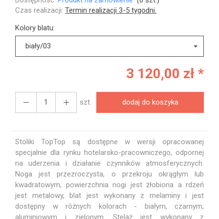
Dostępność:
Produkt na zamówienie
(
0
szt.)
Czas realizacji:
Termin realizacji 3-5 tygodni.
Kolory blatu:
biały/03
3 120,00 zł *
szt.
dodaj do koszyka
Stoliki TopTop są dostępne w wersji opracowanej
specjalnie dla rynku hotelarsko-pracowniczego, odpornej
na uderzenia i działanie czynników atmosferycznych.
Noga jest przezroczysta, o przekroju okrągłym lub
kwadratowym, powierzchnia nogi jest żłobiona a rdzeń
jest metalowy, blat jest wykonany z melaminy i jest
dostępny w różnych kolorach - białym, czarnym,
aluminiowym i zielonym. Stelaż jest wykonany z