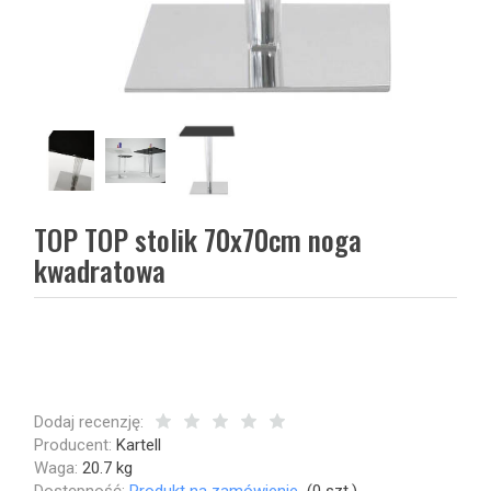
TOP TOP stolik 70x70cm noga
kwadratowa
Dodaj recenzję:
Producent:
Kartell
Waga:
20.7
kg