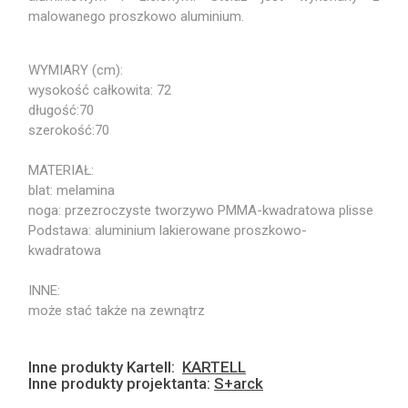
malowanego proszkowo aluminium.
WYMIARY (cm):
wysokość całkowita: 72
długość:70
szerokość:70
MATERIAŁ:
blat: melamina
noga: przezroczyste tworzywo PMMA-kwadratowa plisse
Podstawa: aluminium lakierowane proszkowo-
kwadratowa
INNE:
może stać także na zewnątrz
Inne produkty Kartell:
KARTELL
Inne produkty projektanta:
S+arck