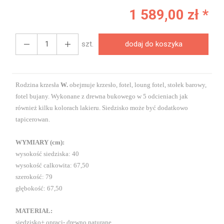
1 589,00 zł *
szt.
dodaj do koszyka
Rodzina krzesła
W.
obejmuje krzesło, fotel, loung fotel, stołek barowy,
fotel bujany. Wykonane z drewna bukowego w 5 odcieniach jak
również kilku kolorach lakieru. Siedzisko może być dodatkowo
tapicerowan.
WYMIARY (cm):
wysokość siedziska: 40
wysokość calkowita: 67,50
szerokość: 79
głębokość: 67,50
MATERIAŁ:
siedzisko+ opraci- drewno naturane