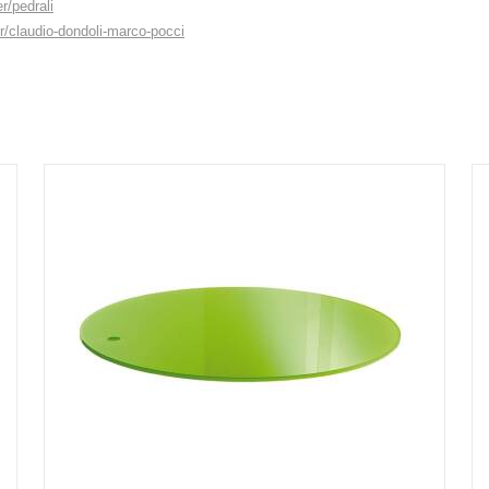
r/pedrali
r/claudio-dondoli-marco-pocci