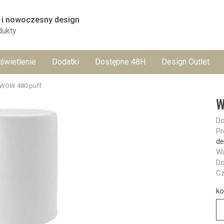
 i nowoczesny design
dukty
świetlenie
Dodatki
Dostępne 48H
Design Outlet
WOW 480 puff
W
Do
Pr
de
Wa
Do
Cz
ko