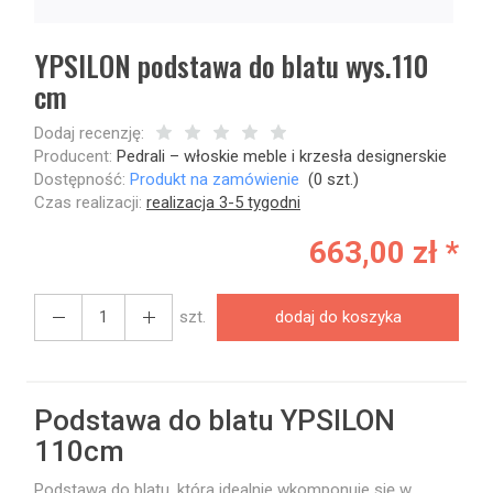
YPSILON podstawa do blatu wys.110
cm
Dodaj recenzję:
Producent:
Pedrali – włoskie meble i krzesła designerskie
Dostępność:
Produkt na zamówienie
(
0
szt.)
Czas realizacji:
realizacja 3-5 tygodni
663,00 zł *
szt.
dodaj do koszyka
Podstawa do blatu YPSILON
110cm
Podstawa do blatu, która idealnie wkomponuje się w