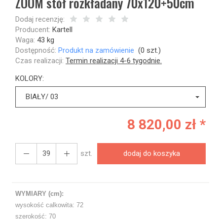
ZOOM stół rozkładany 70x120+50cm
Dodaj recenzję:
Producent:
Kartell
Waga:
43
kg
Dostępność:
Produkt na zamówienie
(
0
szt.)
Czas realizacji:
Termin realizacji 4-6 tygodnie.
KOLORY:
BIAŁY/ 03
8 820,00 zł *
szt.
dodaj do koszyka
WYMIARY (cm):
wysokość calkowita: 72
szerokość: 70