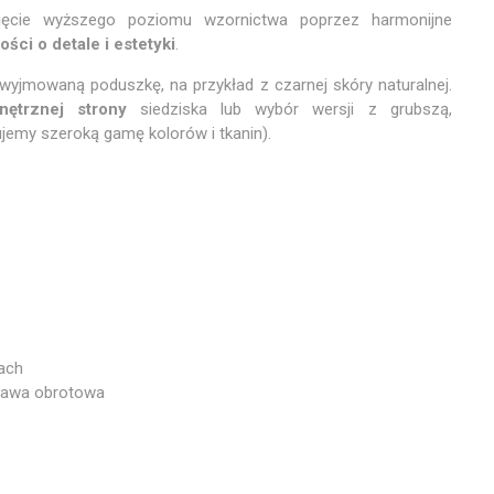
nięcie wyższego poziomu wzornictwa poprzez harmonijne
ści o detale i estetyki
.
yjmowaną poduszkę, na przykład z czarnej skóry naturalnej.
nętrznej strony
siedziska lub wybór wersji z grubszą,
jemy szeroką gamę kolorów i tkanin).
rach
stawa obrotowa