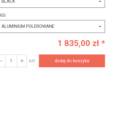
BLACK
GI:
ALUMINIUM POLEROWANE
1 835,00 zł *
szt.
dodaj do koszyka