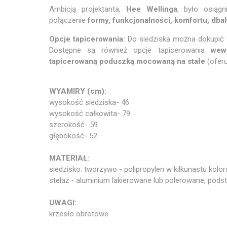
Ambicją projektanta,
Hee Wellinga
, było osiąg
połączenie
formy, funkcjonalności, komfortu, dbało
Opcje tapicerowania:
Do siedziska można dokupić w
Dostępne są również opcje tapicerowania
wew
tapicerowaną poduszką mocowaną na stałe
(oferu
WYAMIRY (cm):
wysokość siedziska- 46
wysokość całkowita- 79
szerokość- 59
głębokość- 52
MATERIAŁ:
siedzisko: tworzywo - polipropylen w kilkunastu kolo
stelaż - aluminium lakierowane lub polerowane, pod
UWAGI:
krzesło obrotowe