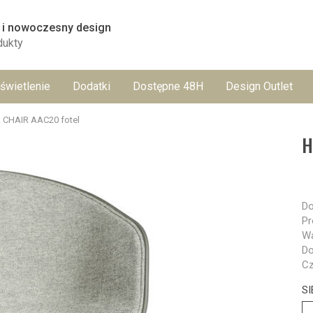
 i nowoczesny design
dukty
świetlenie
Dodatki
Dostępne 48H
Design Outlet
 CHAIR AAC20 fotel
H
Do
Pr
Wa
Do
Cz
SI