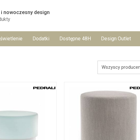
 i nowoczesny design
dukty
świetlenie
Dodatki
Dostępne 48H
Design Outlet