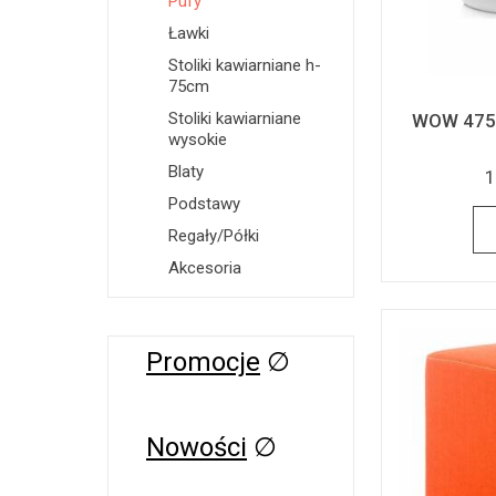
Pufy
Ławki
Stoliki kawiarniane h-
75cm
Stoliki kawiarniane
WOW 475E
wysokie
Blaty
1
Podstawy
Regały/Półki
Akcesoria
Promocje
∅
Nowości
∅