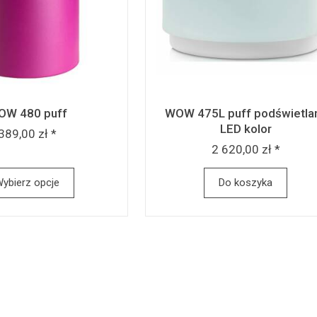
OW 480 puff
WOW 475L puff podświetla
LED kolor
389,00 zł *
2 620,00 zł *
ybierz opcje
Do koszyka