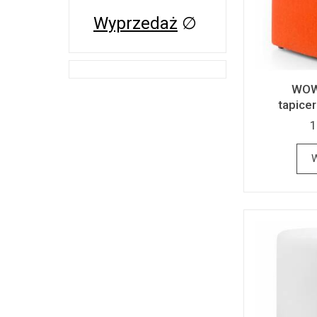
Wyprzedaż
∅
WOW 
tapice
1
W