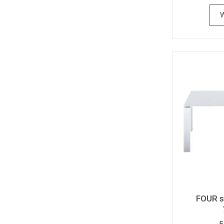
W
FOUR s
5