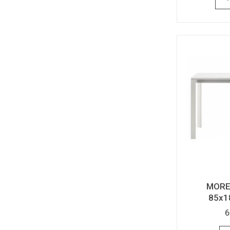
MORE 
85x1
6