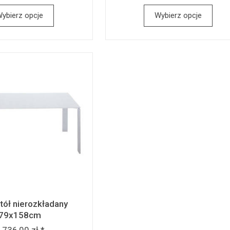
ybierz opcje
Wybierz opcje
tół nierozkładany
79x158cm
 736,00 zł *