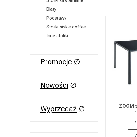
Stoliki kawiarniane
Blaty
Podstawy
Stoliki niskie coffee
Inne stoliki
Promocje
∅
Nowości
∅
ZOOM s
Wyprzedaż
∅
7
W