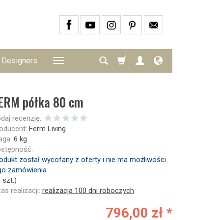
Designers
ERM półka 80 cm
daj recenzję:
oducent:
Ferm Living
ga:
6
kg
stępność:
odukt został wycofany z oferty i nie ma możliwości
go zamówienia
0
szt.)
as realizacji:
realizacja 100 dni roboczych
796,00 zł *