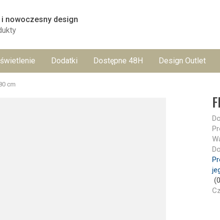
 i nowoczesny design
dukty
świetlenie
Dodatki
Dostępne 48H
Design Outlet
80 cm
F
Do
Pr
Wa
Do
Pr
je
(
Cz