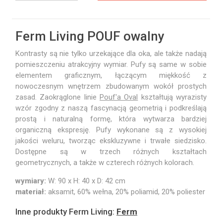
Ferm Living POUF owalny
Kontrasty są nie tylko urzekające dla oka, ale także nadają
pomieszczeniu atrakcyjny wymiar. Pufy są same w sobie
elementem graficznym, łączącym miękkość z
nowoczesnym wnętrzem zbudowanym wokół prostych
zasad. Zaokrąglone linie
Pouf'a Oval
kształtują wyrazisty
wzór zgodny z naszą fascynacją geometrią i podkreślają
prostą i naturalną formę, która wytwarza bardziej
organiczną ekspresję. Pufy wykonane są z wysokiej
jakości weluru, tworząc ekskluzywne i trwałe siedzisko.
Dostępne są w trzech różnych kształtach
geometrycznych, a także w czterech różnych kolorach.
wymiary:
W: 90 x H: 40 x D: 42 cm
materiał:
aksamit, 60% wełna, 20% poliamid, 20% poliester
Inne produkty Ferm Living:
Ferm