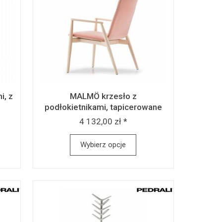
i, z
MALMÖ krzesło z
podłokietnikami, tapicerowane
4 132,00 zł *
Wybierz opcje