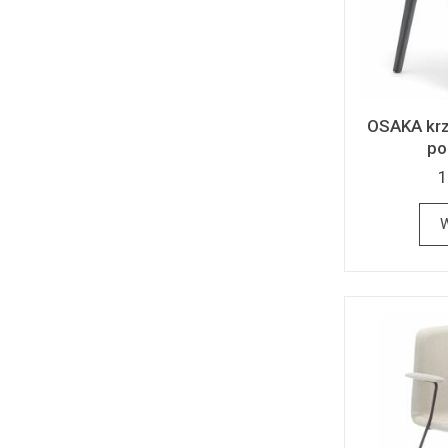
OSAKA krz
po
1
W