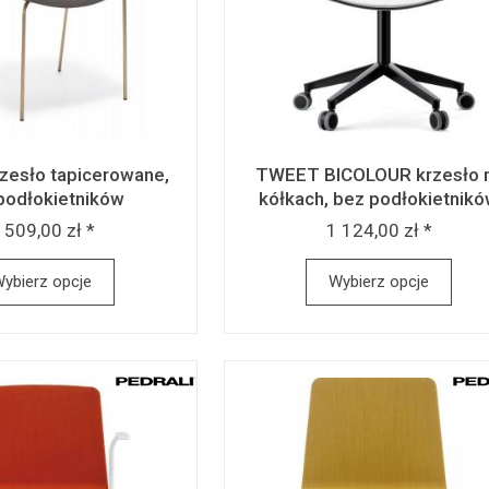
esło tapicerowane,
TWEET BICOLOUR krzesło 
podłokietników
kółkach, bez podłokietnik
 509,00 zł *
1 124,00 zł *
ybierz opcje
Wybierz opcje