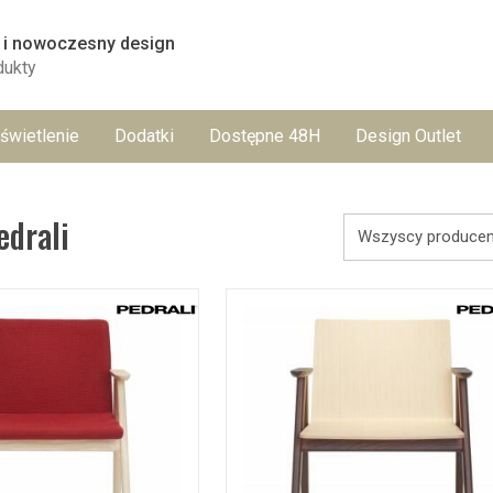
 i nowoczesny design
dukty
świetlenie
Dodatki
Dostępne 48H
Design Outlet
drali