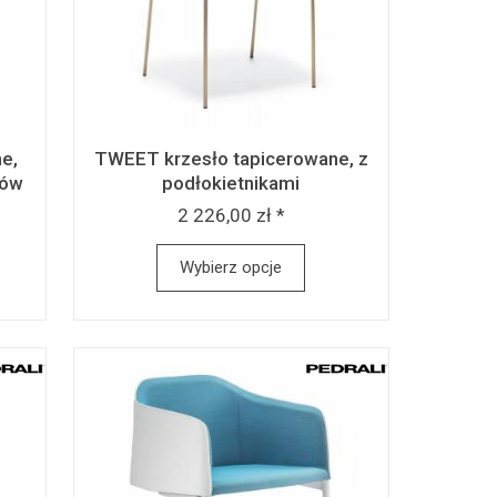
e,
TWEET krzesło tapicerowane, z
ków
podłokietnikami
2 226,00 zł *
Wybierz opcje