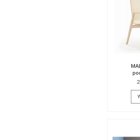
MAL
po
2
W