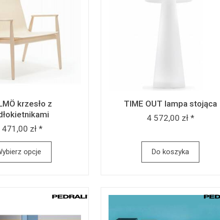
MÖ krzesło z
TIME OUT lampa stojąca
dłokietnikami
4 572,00 zł *
 471,00 zł *
ybierz opcje
Do koszyka