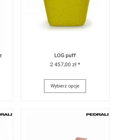
z
LOG puff
k
2 457,00 zł *
Wybierz opcje