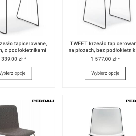
esło tapicerowane,
TWEET krzesło tapicerowan
h, z podłokietnikami
na płozach, bez podłokietni
 339,00 zł *
1 577,00 zł *
ybierz opcje
Wybierz opcje