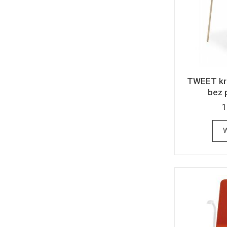
TWEET krz
bez 
1
W