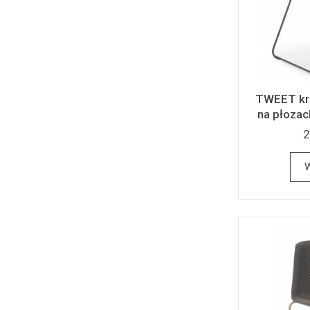
TWEET krz
na płozac
2
W