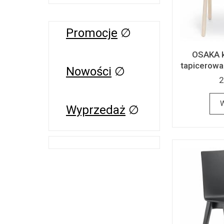
Promocje
∅
OSAKA k
tapicerowa
Nowości
∅
2
W
Wyprzedaż
∅