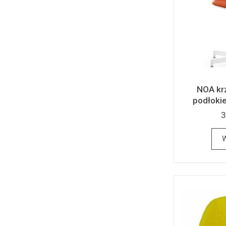
NOA kr
podłokie
3
W