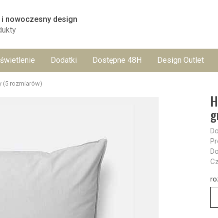
 i nowoczesny design
dukty
świetlenie
Dodatki
Dostępne 48H
Design Outlet
y (5 rozmiarów)
H
g
Do
Pr
Do
Cz
ro