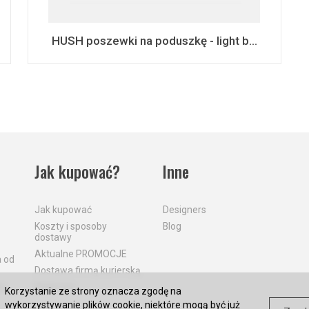
HUSH poszewki na poduszkę - light b...
Jak kupować?
Inne
Jak kupować
Designers
Koszty i sposoby
Blog
dostawy
Aktualne PROMOCJE
a od
Dostawa firmą kurierską
a
Płatności
Korzystanie ze strony oznacza zgodę na
wykorzystywanie plików cookie, niektóre mogą być już