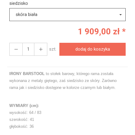
siedzisko
skóra biała
1 909,00 zł *
szt.
dodaj do koszyka
IRONY BARSTOOL
to stołek barowy, którego rama została
wykonana z metaly giętego, zaś siedzisko ze skóry. Zarówno
rama jak i siedzisko dostępne w kolorze czarnym lub białym.
WYMIARY (cm):
wysokość: 64 / 83
szerokość: 41
głębokość: 36