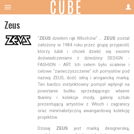
Zeus
"
ZEUS
dziełem rąk Włochów" ....
ZEUS
został
założony w 1984 roku przez grupę przyjaciół,
którzy lubili i chcieli dzielić się swoimi
doświadczeniami z dziedziny DESIGN -
FASHION - ART. Ich celem było scalenie i
celowe "zanieczyszczenie" ich pomysłów pod
nazwą ZEUS, dość silną i arogancką marką.
Ten bardzo instynktowny pomysł wpłynął na
powstanie butiku sprzedającego własne
tkaniny i kolekcje mody, galerię sztuki
prezentującą artystów z Włoch i zagranicy
oraz minimalistyczną awangardową kolekcję
projektów.
Dzisiaj
ZEUS
jest marką designerską,