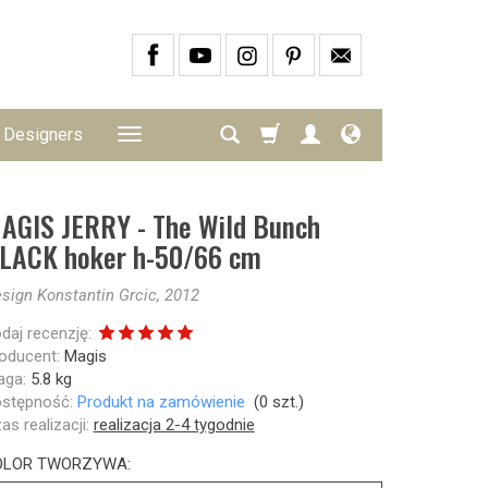
Designers
AGIS JERRY - The Wild Bunch
LACK hoker h-50/66 cm
sign Konstantin Grcic, 2012
daj recenzję:
oducent:
Magis
ga:
5.8
kg
stępność:
Produkt na zamówienie
(
0
szt.)
as realizacji:
realizacja 2-4 tygodnie
OLOR TWORZYWA: