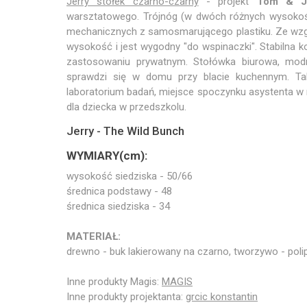
Jerry stołek czarno-czarny
- projekt
Tom & J
warsztatowego. Trójnóg (w dwóch różnych wysokoś
mechanicznych z samosmarującego plastiku. Ze wzg
wysokość i jest wygodny "do wspinaczki". Stabilna kon
zastosowaniu prywatnym. Stołówka biurowa, modn
sprawdzi się w domu przy blacie kuchennym. Tak
laboratorium badań, miejsce spoczynku asystenta w 
dla dziecka w przedszkolu.
Jerry - The Wild Bunch
WYMIARY(cm):
wysokość siedziska - 50/66
średnica podstawy - 48
średnica siedziska - 34
MATERIAŁ:
drewno - buk lakierowany na czarno, tworzywo - poli
Inne produkty Magis:
MAGIS
Inne produkty projektanta:
grcic konstantin