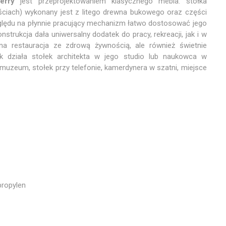
erry
jest przeprojektowaniem klasycznego mebla: stołka
ciach) wykonany jest z litego drewna bukowego oraz części
lędu na płynnie pracujący mechanizm łatwo dostosować jego
strukcja dała uniwersalny dodatek do pracy, rekreacji, jak i w
a restauracja ze zdrową żywnością, ale również świetnie
 działa stołek architekta w jego studio lub naukowca w
muzeum, stołek przy telefonie, kamerdynera w szatni, miejsce
propylen