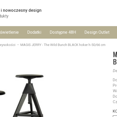
 i nowoczesny design
dukty
świetlenie
Dodatki
Dostępne 48H
Design Outlet
 wysokości
MAGIS JERRY - The Wild Bunch BLACK hoker h-50/66 cm
M
B
De
Do
Pr
Wa
Do
Cz
K