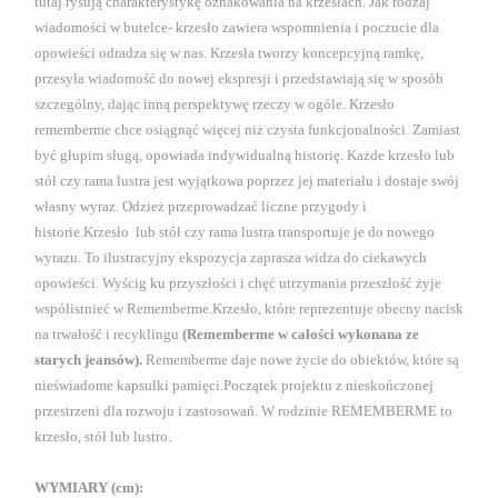
tutaj
rysują
charakterystykę
oznakowania
na krzesłach
.
Jak rodzaj
wiadomości
w butelce-
krzesło
zawiera
wspomnienia
i poczucie
dla
opowieści
odradza się
w
nas.
Krzesła
tworzy
koncepcyjną
ramkę,
przesyła
wiadomość do
nowej
ekspresji
i
przedstawiają się
w sposób
szczególny
, dając
inną
perspektywę
rzeczy w
ogóle.
Krzesło
r
ememberme
chce osiągnąć
więcej
niż
czysta
funkcjonalności.
Zamiast
być
głupi
m
sługą
, opowiada
indywidualną
historię.
Każde
krzesło lub
stół czy rama lustra
jest wyjątkowa
poprzez
jej materiału
i dostaje
swój
własny
wyraz.
Odzież
przeprowadzać
liczne
przygody
i
historie
.Krzesło
lub stół czy rama lustra
transportuje
je do
nowego
wyrazu.
To
ilustracyjny
ekspozycja
zaprasza
widza do
ciekawych
opowieści.
Wyścig
ku przyszłości
i chęć
utrzymania
przeszłość
żyje
współistnieć
w
Rememberme
.Krzesło, które reprezentuje
obecny nacisk
na
trwałość
i recyklingu
(
Rememberme
w całości wykonana
ze
starych
jeansów).
Rememberme
daje
nowe życie do
obiektów, które są
nieświadome
kapsułki
pamięci.
Początek
projektu z
nieskończonej
przestrzeni
dla rozwoju
i zastosowań. W rodzinie REMEMBERME to
krzesło, stół lub lustro.
WYMIARY (cm):