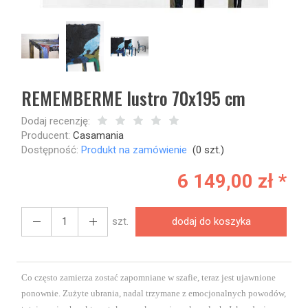
REMEMBERME lustro 70x195 cm
Dodaj recenzję:
Producent:
Casamania
Dostępność:
Produkt na zamówienie
(
0
szt.)
6 149,00 zł *
szt.
dodaj do koszyka
Co
często
zamierza
zostać zapomniane
w szafie
, teraz
jest
ujawnione
ponownie.
Zużyte
ubrania,
nadal
trzymane
z
emocjonalnych
powodów,