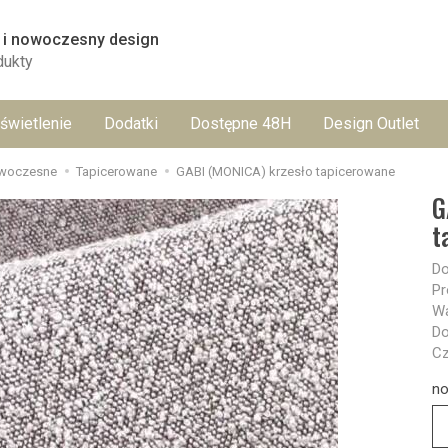
 i nowoczesny design
dukty
świetlenie
Dodatki
Dostępne 48H
Design Outlet
owoczesne
Tapicerowane
GABI (MONICA) krzesło tapicerowane
G
t
Do
Pr
Wa
Do
Cz
no