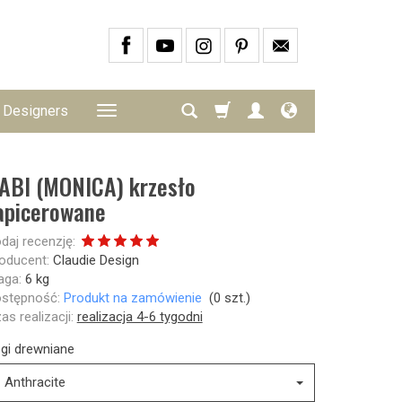
Designers
ABI (MONICA) krzesło
apicerowane
daj recenzję:
oducent:
Claudie Design
ga:
6
kg
stępność:
Produkt na zamówienie
(
0
szt.)
as realizacji:
realizacja 4-6 tygodni
gi drewniane
Anthracite