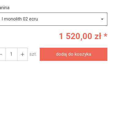
anina
I monolith 02 ecru
1 520,00 zł *
szt.
dodaj do koszyka