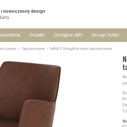
 i nowoczesny design
dukty
świetlenie
Dodatki
Dostępne 48H
Design Outlet
owoczesne
Tapicerowane
NANCY Straight krzesło tapicerowane
N
t
No
si
Do
Pr
Do
Cz
tk