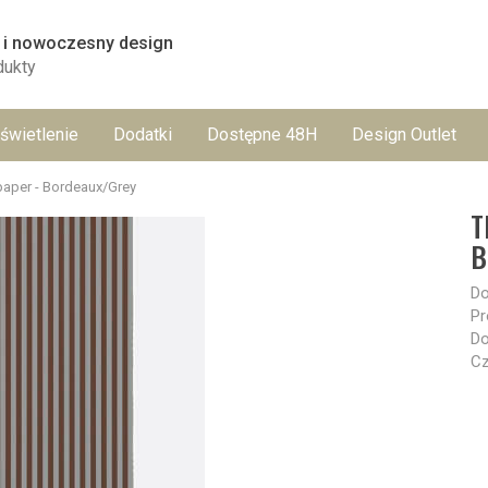
 i nowoczesny design
dukty
świetlenie
Dodatki
Dostępne 48H
Design Outlet
paper - Bordeaux/Grey
T
B
Do
Pr
Do
Cz