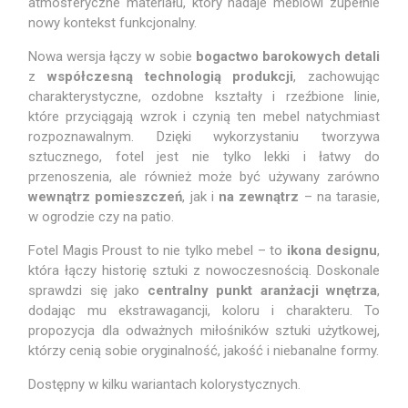
atmosferyczne materiału, który nadaje meblowi zupełnie
nowy kontekst funkcjonalny.
Nowa wersja łączy w sobie
bogactwo barokowych detali
z
współczesną technologią produkcji
, zachowując
charakterystyczne, ozdobne kształty i rzeźbione linie,
które przyciągają wzrok i czynią ten mebel natychmiast
rozpoznawalnym. Dzięki wykorzystaniu tworzywa
sztucznego, fotel jest nie tylko lekki i łatwy do
przenoszenia, ale również może być używany zarówno
wewnątrz pomieszczeń
, jak i
na zewnątrz
– na tarasie,
w ogrodzie czy na patio.
Fotel Magis Proust to nie tylko mebel – to
ikona designu
,
która łączy historię sztuki z nowoczesnością. Doskonale
sprawdzi się jako
centralny punkt aranżacji wnętrza
,
dodając mu ekstrawagancji, koloru i charakteru. To
propozycja dla odważnych miłośników sztuki użytkowej,
którzy cenią sobie oryginalność, jakość i niebanalne formy.
Dostępny w kilku wariantach kolorystycznych.