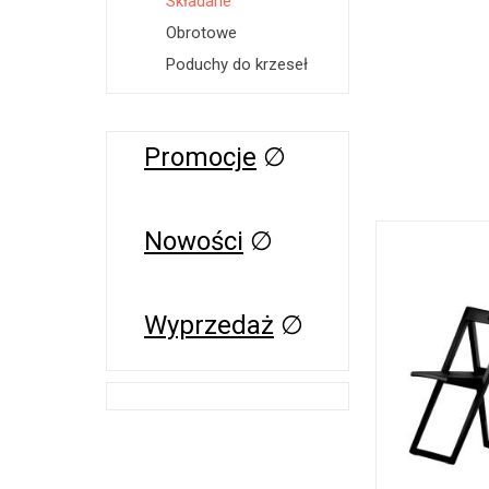
Składane
Obrotowe
Poduchy do krzeseł
Promocje
∅
Nowości
∅
Wyprzedaż
∅