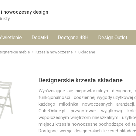
 i nowoczesny design
dukty
świetlenie
Dodatki
Dostępne 48H
Design Outlet
signerskie meble
Krzesła nowoczesne
Składane
e
Designerskie krzesła składane
Wyróżniające się niepowtarzalnym designem,
funkcjonalności i codziennej wygody użytkowej 
każdego miłośnika nowoczesnych aranżacji
CubeOnline.pl przygotował wyjątkową kol
współczesnym wnętrzom mieszkalnym i użytkowy
miejscu
krzesła nowoczesne
pochodzące od ta
Dostępne wersje designerskich krzeseł składan