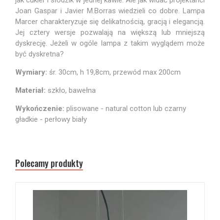
jak cukier i słodzik w jednej kawie. Ale jak widać projektanci
Joan Gaspar i Javier M.Borras wiedzieli co dobre. Lampa
Marcer charakteryzuje się delikatnością, gracją i elegancją.
Jej cztery wersje pozwalają na większą lub mniejszą
dyskrecję. Jeżeli w ogóle lampa z takim wyglądem może
być dyskretna?
Wymiary:
śr. 30cm, h 19,8cm, przewód max 200cm
Materiał:
szkło, bawełna
Wykończenie:
plisowane - natural cotton lub czarny
gładkie - perłowy biały
Polecamy produkty