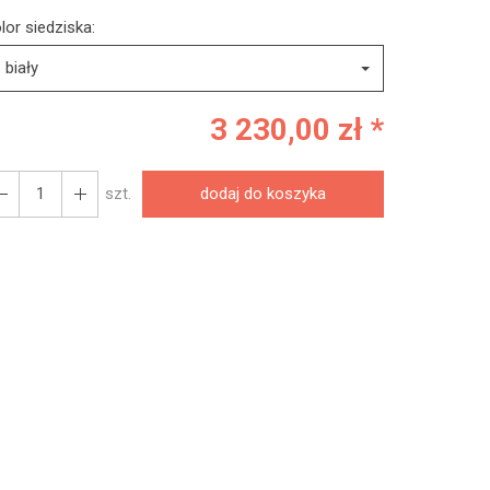
lor siedziska:
biały
3 230,00 zł *
szt.
dodaj do koszyka