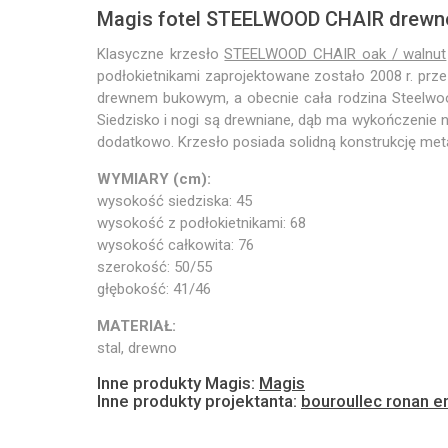
Magis fotel STEELWOOD CHAIR drewno
Klasyczne krzesło
STEELWOOD CHAIR oak / walnut
podłokietnikami zaprojektowane zostało 2008 r. przez
drewnem bukowym, a obecnie cała rodzina Steelwo
Siedzisko i nogi są drewniane, dąb ma wykończenie n
dodatkowo. Krzesło posiada solidną konstrukcję meta
WYMIARY (cm):
wysokość siedziska: 45
wysokość z podłokietnikami: 68
wysokość całkowita: 76
szerokość: 50/55
głębokość: 41/46
MATERIAŁ:
stal, drewno
Inne produkty Magis:
Magis
Inne produkty projektanta:
bouroullec ronan e