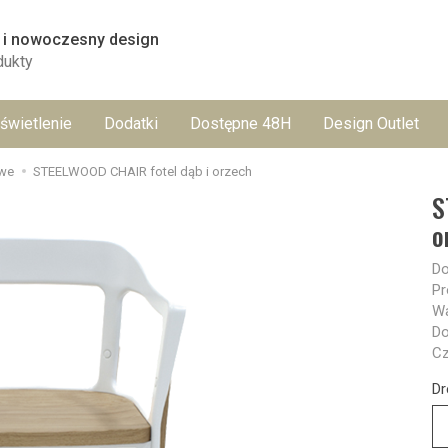
 i nowoczesny design
dukty
świetlenie
Dodatki
Dostępne 48H
Design Outlet
owe
STEELWOOD CHAIR fotel dąb i orzech
S
o
Do
Pr
Wa
Do
Cz
Dr