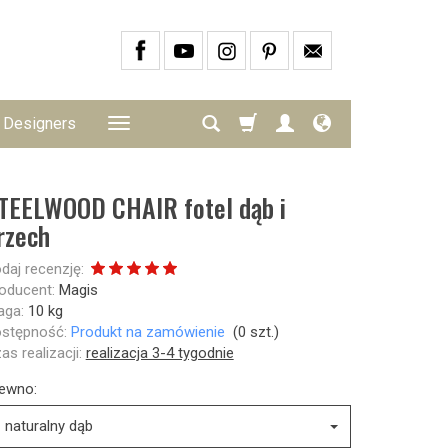
Designers
TEELWOOD CHAIR fotel dąb i
rzech
daj recenzję:
oducent:
Magis
ga:
10
kg
stępność:
Produkt na zamówienie
(
0
szt.)
as realizacji:
realizacja 3-4 tygodnie
ewno:
naturalny dąb