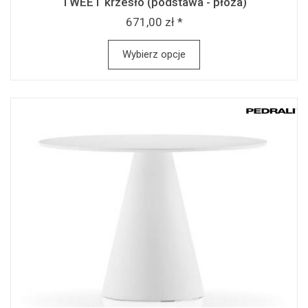
TWEET krzesło (podstawa - płoza)
671,00 zł *
Wybierz opcje