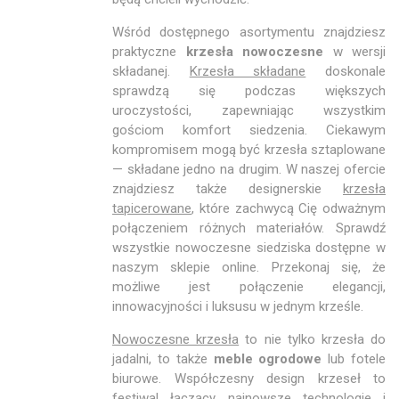
Wśród dostępnego asortymentu znajdziesz
praktyczne
krzesła nowoczesne
w wersji
składanej.
Krzesła składane
doskonale
sprawdzą się podczas większych
uroczystości, zapewniając wszystkim
gościom komfort siedzenia. Ciekawym
kompromisem mogą być krzesła sztaplowane
— składane jedno na drugim. W naszej ofercie
znajdziesz także designerskie
krzesła
tapicerowane
, które zachwycą Cię odważnym
połączeniem różnych materiałów. Sprawdź
wszystkie nowoczesne siedziska dostępne w
naszym sklepie online. Przekonaj się, że
możliwe jest połączenie elegancji,
innowacyjności i luksusu w jednym krześle.
Nowoczesne krzesła
to nie tylko krzesła do
jadalni, to także
meble ogrodowe
lub fotele
biurowe. Współczesny design krzeseł to
festiwal łączący najnowsze technologie i